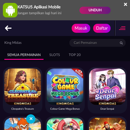
×
KATSU5 Aplikasi Mobile
UNDUH
Jangan tampilkan lagi hari ini
Masuk
Daftar
King Midas
SEMUA PERMAINAN
SLOTS
TOP 20
Cleopatra's Treasure
Colour Game Mega Bonus
Dear Senpai
✕