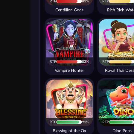
RTP
83%
RTP
Centillion Gods
Rich Rich Wat
RTP
83%
RTP
Vampire Hunter
Royal Thai Dess
RTP
91%
RTP
Blessing of the Ox
Dino Pops