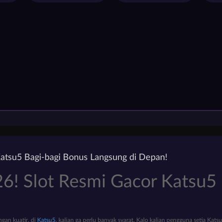
Katsu5 Bagi-bagi Bonus Langsung di Depan!
26! Slot Resmi Gacor Katsu5
gan kuatir, di
Katsu5
, kalian ga perlu banyak syarat. Kalo kalian pengguna setia Kat