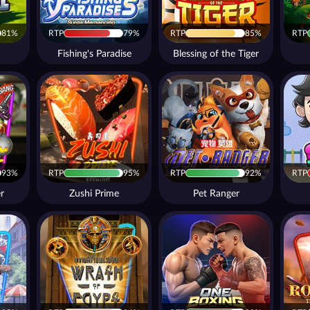
81%
RTP
79%
RTP
85%
RTP
Fishing's Paradise
Blessing of the Tiger
93%
RTP
95%
RTP
92%
RTP
r
Zushi Prime
Pet Ranger