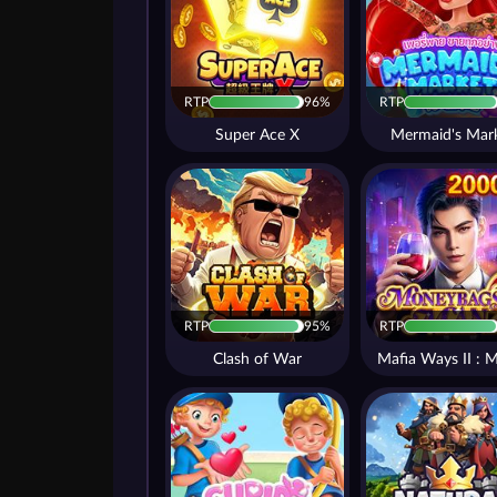
RTP
96%
RTP
Super Ace X
Mermaid's Mar
RTP
95%
RTP
Clash of War