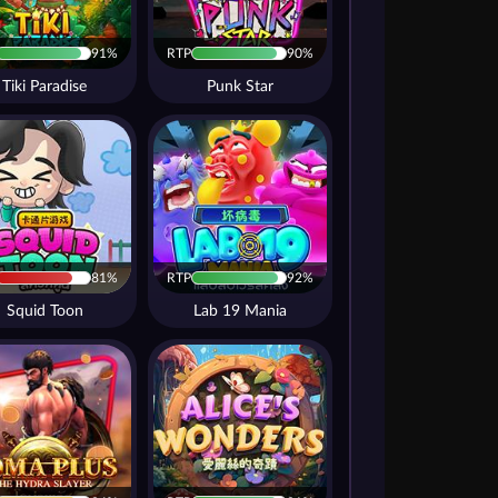
91%
RTP
90%
Tiki Paradise
Punk Star
81%
RTP
92%
Squid Toon
Lab 19 Mania