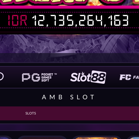
IDR
12,735,264,163
AMB SLOT
SLOTS