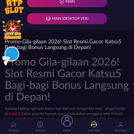
MAIN
MAIN (DESKTOP VER)
Promo Gila-gilaan 2026! Slot Resmi Gacor Katsu5
Bagi-bagi Bonus Langsung di Depan!
Promo Gila-gilaan 2026!
Slot Resmi Gacor Katsu5
Bagi-bagi Bonus Langsung
di Depan!
Kadang-kadang ngarepin bonus kan dari web tempat kita main, jangan kuatir,
di
Katsu5
, kalian ga perlu banyak syarat. Kalo kalian pengguna setia Katsu5,
kalian pasti dimanjain dengan bonus 10% langsung begitu kalian depo.
Bayangin, kalian cukup depo aja ga perlu menang apapun atau pun spin
apapun, bonus nya bisa langsung dapet! Klaim nya gampang, chat aja sama
Beranda
Promosi
Masuk
Hub. Kami
Akun Saya