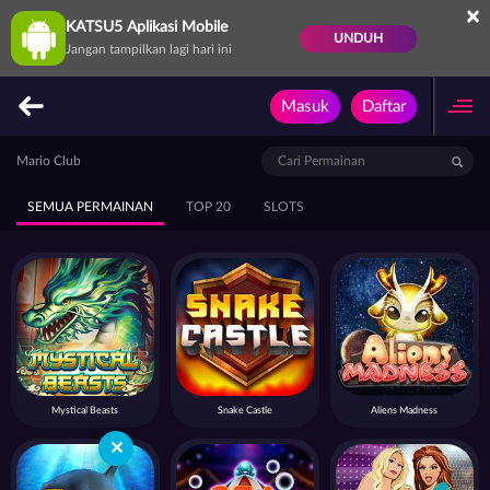
×
KATSU5 Aplikasi Mobile
UNDUH
Jangan tampilkan lagi hari ini
Masuk
Daftar
Mario Club
SEMUA PERMAINAN
TOP 20
SLOTS
Mystical Beasts
Snake Castle
Aliens Madness
✕