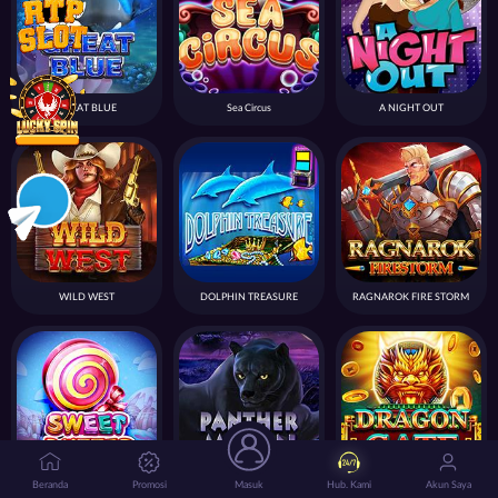
GREAT BLUE
Sea Circus
A NIGHT OUT
WILD WEST
DOLPHIN TREASURE
RAGNAROK FIRE STORM
Beranda
Promosi
Masuk
Hub. Kami
Akun Saya
Sweet Buffet
PANTHER MOON
DRAGON GATE