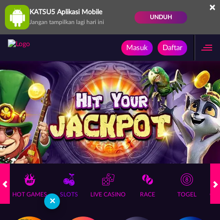
×
KATSU5 Aplikasi Mobile
UNDUH
Jangan tampilkan lagi hari ini
Masuk
Daftar
HOT GAMES
SLOTS
LIVE CASINO
RACE
TOGEL
OL
✕