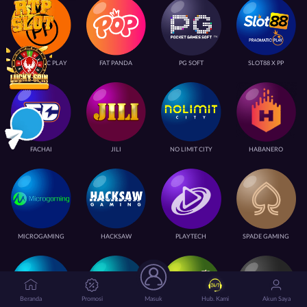
PRAGMATIC PLAY
FAT PANDA
PG SOFT
SLOT88 X PP
FACHAI
JILI
NO LIMIT CITY
HABANERO
MICROGAMING
HACKSAW
PLAYTECH
SPADE GAMING
Beranda
Promosi
Masuk
Hub. Kami
Akun Saya