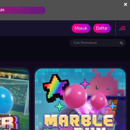
×
UH
Masuk
Daftar