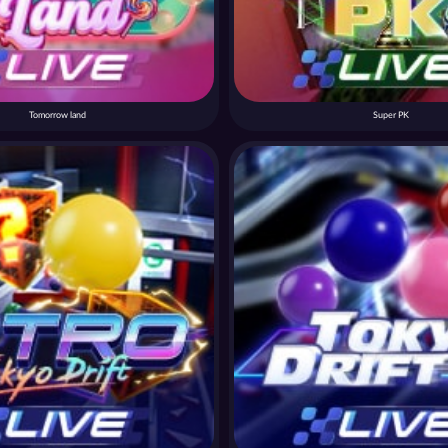
Tomorrow land
Super PK