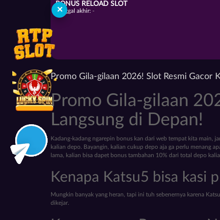
BONUS RELOAD SLOT
✕
Tanggal akhir:
-
Promo Gila-gilaan 2026! Slot Resmi Gacor 
Promo Gila-gilaan 20
Langsung di Depan!
Kadang-kadang ngarepin bonus kan dari web tempat kita main, jan
kalian depo. Bayangin, kalian cukup depo aja ga perlu menang ap
lama, kalian bisa dapet bonus tambahan 10% dari total depo kali
Kenapa Katsu5 bisa kasi p
Mungkin banyak yang heran, tapi ini tuh sebenernya karena Katsu
dikejar.