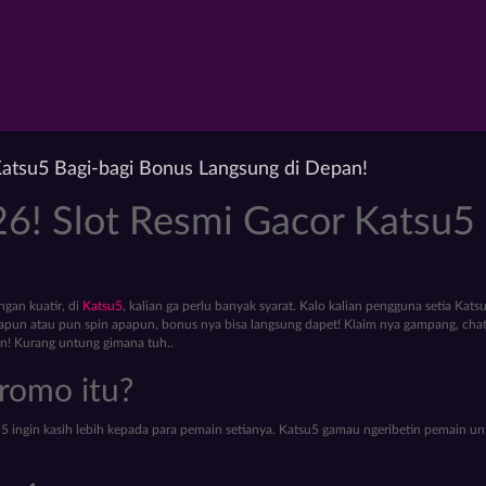
Katsu5 Bagi-bagi Bonus Langsung di Depan!
26! Slot Resmi Gacor Katsu5
gan kuatir, di
Katsu5
, kalian ga perlu banyak syarat. Kalo kalian pengguna setia Kat
apun atau pun spin apapun, bonus nya bisa langsung dapet! Klaim nya gampang, chat 
an! Kurang untung gimana tuh..
romo itu?
5 ingin kasih lebih kepada para pemain setianya. Katsu5 gamau ngeribetin pemain un