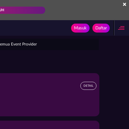
×
UH
Masuk
Daftar
emua Event Provider
DETAIL