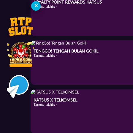
LOYALTY POINT REWARDS KATSU5
✕
Tanggal akhir:
-
TENGGO! TENGAH BULAN GOKIL
Tanggal akhir:
-
KATSU5 X TELKOMSEL
Tanggal akhir:
-