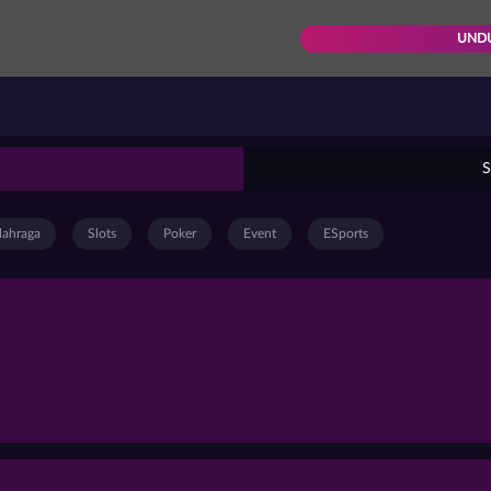
UND
S
lahraga
Slots
Poker
Event
ESports