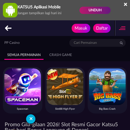
×
KATSU5 Aplikasi Mobile
UNDUH
Jangan tampilkan lagi hari ini
Masuk
Daftar
PP Casino
SEMUA PERMAINAN
CRASH GAME
Spaceman
Slot88 High Flyer
Big Bass Crash
✕
Promo Gila-gilaan 2026! Slot Resmi Gacor Katsu5