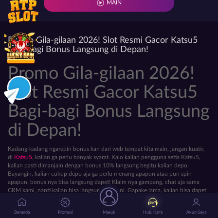
MAIN
Promo Gila-gilaan 2026! Slot Resmi Gacor Katsu5
Bagi-bagi Bonus Langsung di Depan!
Promo Gila-gilaan 2026!
Slot Resmi Gacor Katsu5
Bagi-bagi Bonus Langsung
di Depan!
Kadang-kadang ngarepin bonus kan dari web tempat kita main, jangan kuatir,
di
Katsu5
, kalian ga perlu banyak syarat. Kalo kalian pengguna setia Katsu5,
kalian pasti dimanjain dengan bonus 10% langsung begitu kalian depo.
Bayangin, kalian cukup depo aja ga perlu menang apapun atau pun spin
apapun, bonus nya bisa langsung dapet! Klaim nya gampang, chat aja sama
CRM kami, nanti kalian bisa langsung dilayani. Gapake lama, kalian bisa dapet
bonus tambahan 10% dari total depo kalian! Kurang untung gimana tuh..
Beranda
Promosi
Masuk
Hub. Kami
Akun Saya