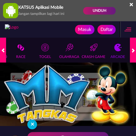
×
KATSU5 Aplikasi Mobile
UNDUH
Jangan tampilkan lagi hari ini
Masuk
Daftar
SINO
RACE
TOGEL
OLAHRAGA
CRASH GAME
ARCADE
✕