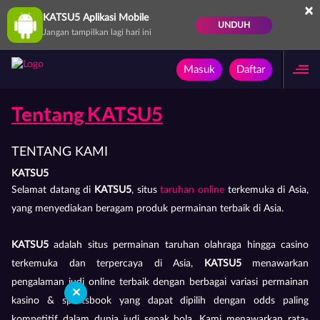
×
KATSU5 Aplikasi Mobile
UNDUH
Jangan tampilkan lagi hari ini
Masuk
Daftar
Tentang KATSU5
TENTANG KAMI
KATSU5
Selamat datang di
KATSU5
, situs
taruhan online
terkemuka di Asia,
yang menyediakan beragam produk permainan terbaik di Asia.
KATSU5
adalah situs permainan taruhan olahraga hingga casino
terkemuka dan terpercaya di Asia,
KATSU5
menawarkan
pengalaman judi online terbaik dengan berbagai variasi permainan
✕
kasino & sportsbook yang dapat dipilih dengan odds paling
kompetitif dalam dunia judi sepak bola. Kami menawarkan rata-