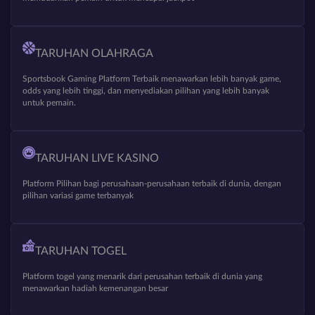
TARUHAN OLAHRAGA
Sportsbook Gaming Platform Terbaik menawarkan lebih banyak game,
odds yang lebih tinggi, dan menyediakan pilihan yang lebih banyak
untuk pemain.
TARUHAN LIVE KASINO
Platform Pilihan bagi perusahaan-perusahaan terbaik di dunia, dengan
pilihan variasi game terbanyak
TARUHAN TOGEL
Platform togel yang menarik dari perusahan terbaik di dunia yang
menawarkan hadiah kemenangan besar