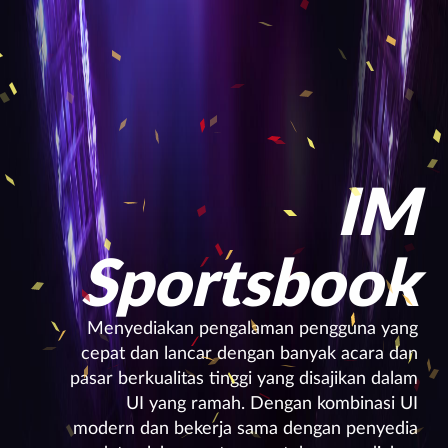
IM
Sportsbook
Menyediakan pengalaman pengguna yang
cepat dan lancar dengan banyak acara dan
pasar berkualitas tinggi yang disajikan dalam
UI yang ramah. Dengan kombinasi UI
modern dan bekerja sama dengan penyedia