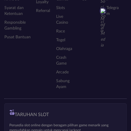
Loyalty
Syarat dan
Slots
Telegra
Referral
Ketentuan
m
Live
Responsible
Casino
Gambling
Race
Pusat Bantuan
Togel
Olahraga
Crash
Game
Arcade
Sabung
Ayam
TARUHAN SLOT
Penyedia slot online dengan beragam pilihan game menarik yang
memudahkan pemain untuk mencapai jackpot