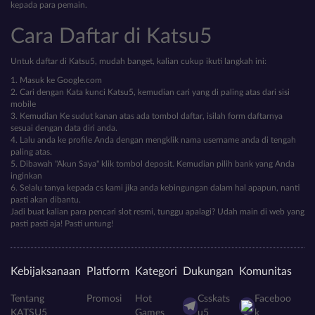
kepada para pemain.
Cara Daftar di Katsu5
Untuk daftar di Katsu5, mudah banget, kalian cukup ikuti langkah ini:
1. Masuk ke Google.com
2. Cari dengan Kata kunci Katsu5, kemudian cari yang di paling atas dari sisi
mobile
3. Kemudian Ke sudut kanan atas ada tombol daftar, isilah form daftarnya
sesuai dengan data diri anda.
4. Lalu anda ke profile Anda dengan mengklik nama username anda di tengah
paling atas.
5. Dibawah "Akun Saya" klik tombol deposit. Kemudian pilih bank yang Anda
inginkan
6. Selalu tanya kepada cs kami jika anda kebingungan dalam hal apapun, nanti
pasti akan dibantu.
Jadi buat kalian para pencari slot resmi, tunggu apalagi? Udah main di web yang
pasti pasti aja! Pasti untung!
Kebijaksanaan
Platform
Kategori
Dukungan
Komunitas
Tentang
Promosi
Hot
Csskats
Faceboo
KATSU5
Games
u5
k