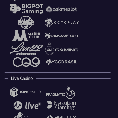
Live Casino