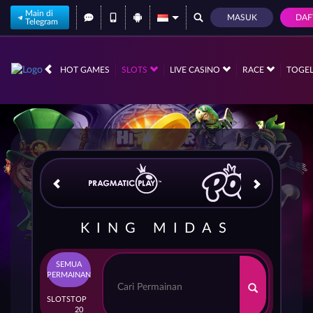
Main di
MASUK
DAF
Telegram
IDR
12,742,513,
HOT GAMES
SLOTS
LIVE CASINO
RACE
TOGE
KING MIDAS
SEMUA
PERMAINAN
SLOTS
TOP
20