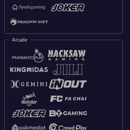
Arcade