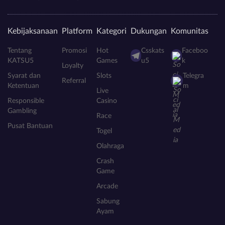
Kebijaksanaan
Platform
Kategori
Dukungan
Komunitas
Tentang
Promosi
Hot
Csskats
Faceboo
KATSU5
Games
u5
k
Loyalty
Syarat dan
Slots
Telegra
Referral
Ketentuan
m
Live
Responsible
Casino
Gambling
Race
Pusat Bantuan
Togel
Olahraga
Crash
Game
Arcade
Sabung
Ayam