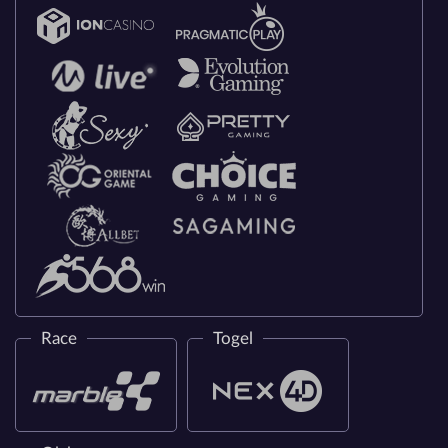
Race
Togel