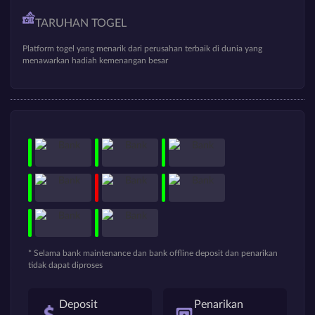
TARUHAN TOGEL
Platform togel yang menarik dari perusahan terbaik di dunia yang
menawarkan hadiah kemenangan besar
* Selama bank maintenance dan bank offline deposit dan penarikan
tidak dapat diproses
Deposit
Penarikan