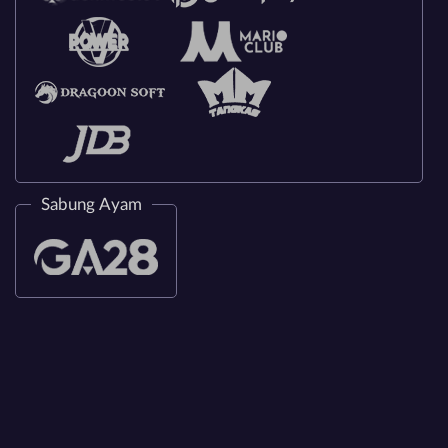
Sabung Ayam