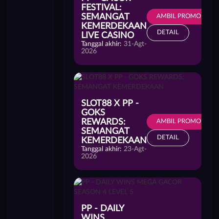
FESTIVAL:
SEMANGAT
AMBIL PROMO
KEMERDEKAAN
DETAIL
LIVE CASINO
Tanggal akhir:
31-Agt-
2026
SLOT88 X PP -
GOKS
REWARDS:
AMBIL PROMO
SEMANGAT
DETAIL
KEMERDEKAAN
Tanggal akhir:
23-Agt-
2026
PP - DAILY
WINS