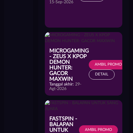
15-Sep-2026
MICROGAMING
- ZEUS X KPOP
DEMON
AMBIL PROMO
HUNTER:
GACOR
DETAIL
MAXWIN
Tanggal akhir:
29-
Agt-2026
FASTSPIN -
BALAPAN
UNTUK
AMBIL PROMO