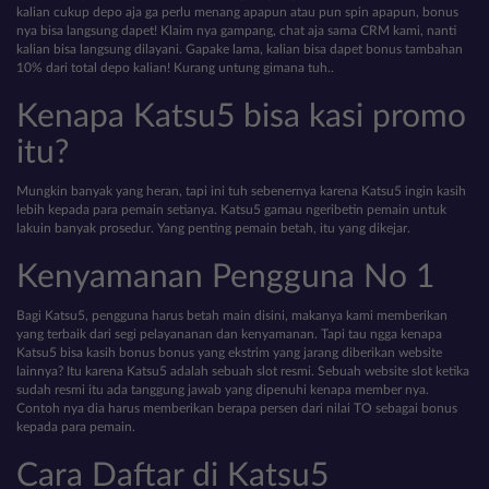
kalian cukup depo aja ga perlu menang apapun atau pun spin apapun, bonus
nya bisa langsung dapet! Klaim nya gampang, chat aja sama CRM kami, nanti
kalian bisa langsung dilayani. Gapake lama, kalian bisa dapet bonus tambahan
10% dari total depo kalian! Kurang untung gimana tuh..
Kenapa Katsu5 bisa kasi promo
itu?
Mungkin banyak yang heran, tapi ini tuh sebenernya karena Katsu5 ingin kasih
lebih kepada para pemain setianya. Katsu5 gamau ngeribetin pemain untuk
lakuin banyak prosedur. Yang penting pemain betah, itu yang dikejar.
Kenyamanan Pengguna No 1
Bagi Katsu5, pengguna harus betah main disini, makanya kami memberikan
yang terbaik dari segi pelayananan dan kenyamanan. Tapi tau ngga kenapa
Katsu5 bisa kasih bonus bonus yang ekstrim yang jarang diberikan website
lainnya? Itu karena Katsu5 adalah sebuah slot resmi. Sebuah website slot ketika
sudah resmi itu ada tanggung jawab yang dipenuhi kenapa member nya.
Contoh nya dia harus memberikan berapa persen dari nilai TO sebagai bonus
kepada para pemain.
Cara Daftar di Katsu5