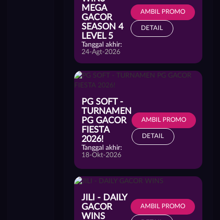
MEGA
AMBIL PROMO
GACOR
SEASON 4
DETAIL
LEVEL 5
Tanggal akhir:
24-Agt-2026
PG SOFT -
TURNAMEN
PG GACOR
AMBIL PROMO
FIESTA
DETAIL
2026!
Tanggal akhir:
18-Okt-2026
JILI - DAILY
GACOR
AMBIL PROMO
WINS