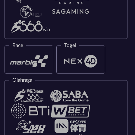
Race
Togel
Olahraga