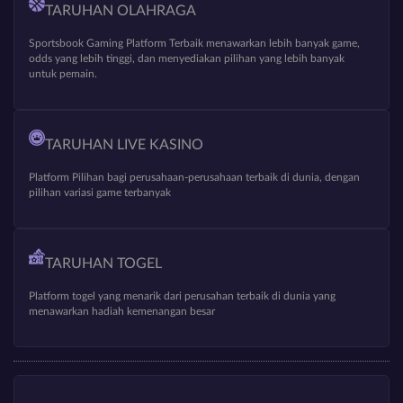
TARUHAN OLAHRAGA
Sportsbook Gaming Platform Terbaik menawarkan lebih banyak game,
odds yang lebih tinggi, dan menyediakan pilihan yang lebih banyak
untuk pemain.
TARUHAN LIVE KASINO
Platform Pilihan bagi perusahaan-perusahaan terbaik di dunia, dengan
pilihan variasi game terbanyak
TARUHAN TOGEL
Platform togel yang menarik dari perusahan terbaik di dunia yang
menawarkan hadiah kemenangan besar