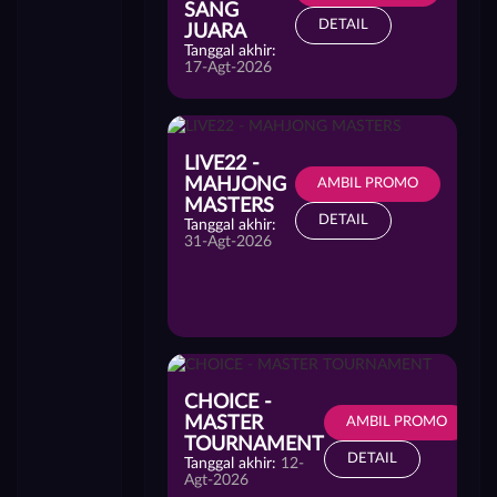
SANG
DETAIL
JUARA
Tanggal akhir:
17-Agt-2026
LIVE22 -
MAHJONG
AMBIL PROMO
MASTERS
DETAIL
Tanggal akhir:
31-Agt-2026
CHOICE -
MASTER
AMBIL PROMO
TOURNAMENT
DETAIL
Tanggal akhir:
12-
Agt-2026