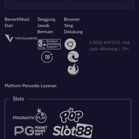
Bersertifikasi
Tanggung
Browser
Dari
Jawab
Yang
Bermain
Didukung
©2026 KATSU5. Hak
cipta dilindungi | 18+
Platform Penyedia Layanan
Slots