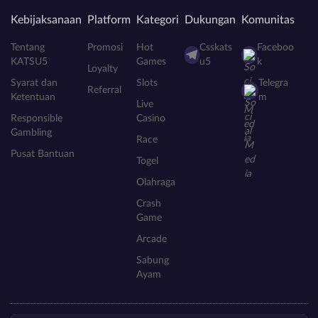
Kebijaksanaan
Platform
Kategori
Dukungan
Komunitas
Tentang
Promosi
Hot
Csskats
Faceboo
KATSU5
Games
u5
k
Loyalty
Syarat dan
Slots
Telegra
Referral
Ketentuan
m
Live
Responsible
Casino
Gambling
Race
Pusat Bantuan
Togel
Olahraga
Crash
Game
Arcade
Sabung
Ayam