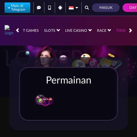
Main di
MASUK
DAF
Telegram
HOT GAMES
SLOTS
LIVE CASINO
RACE
TOGEL
Permainan
i