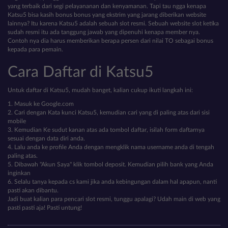
yang terbaik dari segi pelayananan dan kenyamanan. Tapi tau ngga kenapa
Katsu5 bisa kasih bonus bonus yang ekstrim yang jarang diberikan website
lainnya? Itu karena Katsu5 adalah sebuah slot resmi. Sebuah website slot ketika
sudah resmi itu ada tanggung jawab yang dipenuhi kenapa member nya.
Contoh nya dia harus memberikan berapa persen dari nilai TO sebagai bonus
kepada para pemain.
Cara Daftar di Katsu5
Untuk daftar di Katsu5, mudah banget, kalian cukup ikuti langkah ini:
1. Masuk ke Google.com
2. Cari dengan Kata kunci Katsu5, kemudian cari yang di paling atas dari sisi
mobile
3. Kemudian Ke sudut kanan atas ada tombol daftar, isilah form daftarnya
sesuai dengan data diri anda.
4. Lalu anda ke profile Anda dengan mengklik nama username anda di tengah
paling atas.
5. Dibawah "Akun Saya" klik tombol deposit. Kemudian pilih bank yang Anda
inginkan
6. Selalu tanya kepada cs kami jika anda kebingungan dalam hal apapun, nanti
pasti akan dibantu.
Jadi buat kalian para pencari slot resmi, tunggu apalagi? Udah main di web yang
pasti pasti aja! Pasti untung!