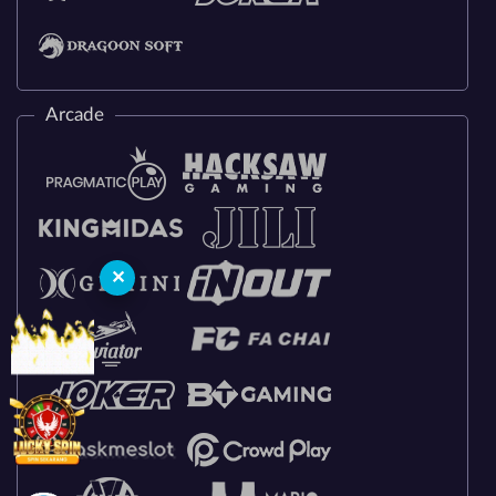
Arcade
✕