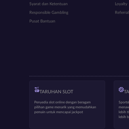
Syarat dan Ketentuan
Loyalty
Responsible Gambling
Referral
Pusat Bantuan
TARUHAN SLOT
T
Penyedia slot online dengan beragam
Sports
pilihan game menarik yang memudahkan
menawa
pemain untuk mencapai jackpot
lebih 
lebih 