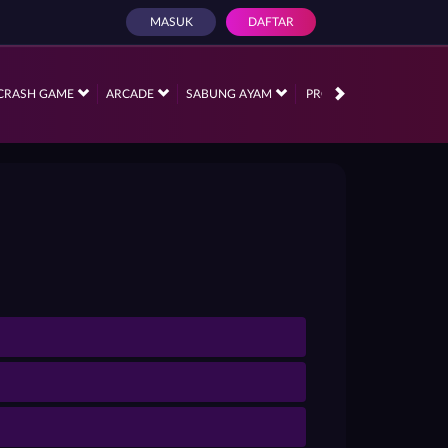
MASUK
DAFTAR
PROMOSI
CRASH GAME
ARCADE
SABUNG AYAM