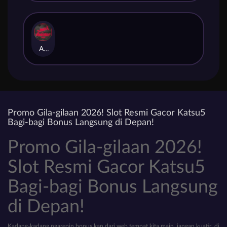
Aviator
Promo Gila-gilaan 2026! Slot Resmi Gacor Katsu5
Bagi-bagi Bonus Langsung di Depan!
Promo Gila-gilaan 2026!
Slot Resmi Gacor Katsu5
Bagi-bagi Bonus Langsung
di Depan!
Kadang-kadang ngarepin bonus kan dari web tempat kita main, jangan kuatir, di