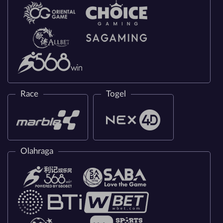
Race
Togel
Olahraga