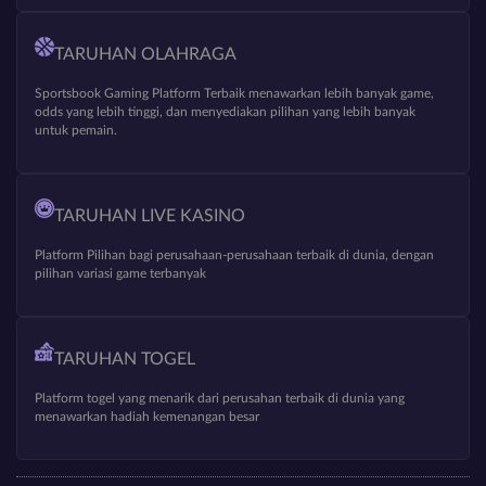
TARUHAN OLAHRAGA
Sportsbook Gaming Platform Terbaik menawarkan lebih banyak game,
odds yang lebih tinggi, dan menyediakan pilihan yang lebih banyak
untuk pemain.
TARUHAN LIVE KASINO
Platform Pilihan bagi perusahaan-perusahaan terbaik di dunia, dengan
pilihan variasi game terbanyak
TARUHAN TOGEL
Platform togel yang menarik dari perusahan terbaik di dunia yang
menawarkan hadiah kemenangan besar