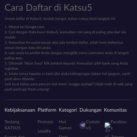
Cara Daftar di Katsu5
Untuk daftar di Katsu5, mudah banget, kalian cukup ikuti langkah ini:
1. Masuk ke Google.com
2. Cari dengan Kata kunci Katsu5, kemudian cari yang di paling atas dari sisi
mobile
3. Kemudian Ke sudut kanan atas ada tombol daftar, isilah form daftarnya
sesuai dengan data diri anda.
4. Lalu anda ke profile Anda dengan mengklik nama username anda di tengah
paling atas.
5. Dibawah "Akun Saya" klik tombol deposit. Kemudian pilih bank yang Anda
inginkan
6. Selalu tanya kepada cs kami jika anda kebingungan dalam hal apapun, nanti
pasti akan dibantu.
Jadi buat kalian para pencari slot resmi, tunggu apalagi? Udah main di web yang
pasti pasti aja! Pasti untung!
Kebijaksanaan
Platform
Kategori
Dukungan
Komunitas
Tentang
Promosi
Hot
Csskats
Faceboo
KATSU5
Games
u5
k
Loyalty