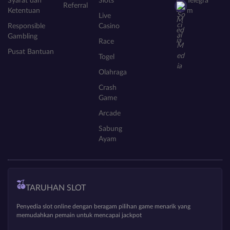
Syarat dan
Slots
Telegra
Referral
Ketentuan
m
Live
Responsible
Casino
Gambling
Race
Pusat Bantuan
Togel
Olahraga
Crash
Game
Arcade
Sabung
Ayam
TARUHAN SLOT
Penyedia slot online dengan beragam pilihan game menarik yang
memudahkan pemain untuk mencapai jackpot