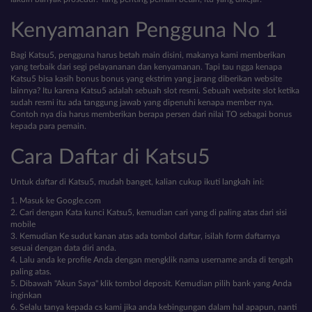
Kenyamanan Pengguna No 1
Bagi Katsu5, pengguna harus betah main disini, makanya kami memberikan
yang terbaik dari segi pelayananan dan kenyamanan. Tapi tau ngga kenapa
Katsu5 bisa kasih bonus bonus yang ekstrim yang jarang diberikan website
lainnya? Itu karena Katsu5 adalah sebuah slot resmi. Sebuah website slot ketika
sudah resmi itu ada tanggung jawab yang dipenuhi kenapa member nya.
Contoh nya dia harus memberikan berapa persen dari nilai TO sebagai bonus
kepada para pemain.
Cara Daftar di Katsu5
Untuk daftar di Katsu5, mudah banget, kalian cukup ikuti langkah ini:
1. Masuk ke Google.com
2. Cari dengan Kata kunci Katsu5, kemudian cari yang di paling atas dari sisi
mobile
3. Kemudian Ke sudut kanan atas ada tombol daftar, isilah form daftarnya
sesuai dengan data diri anda.
4. Lalu anda ke profile Anda dengan mengklik nama username anda di tengah
paling atas.
5. Dibawah "Akun Saya" klik tombol deposit. Kemudian pilih bank yang Anda
inginkan
6. Selalu tanya kepada cs kami jika anda kebingungan dalam hal apapun, nanti