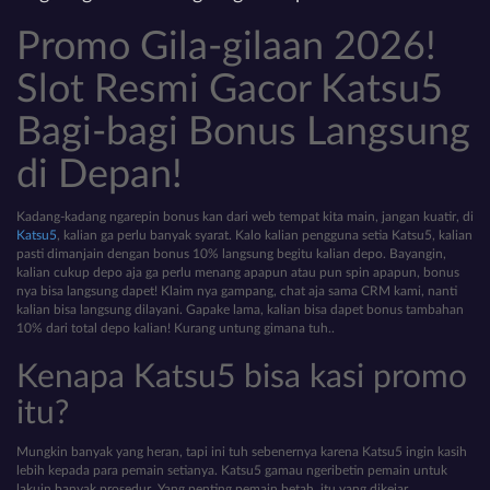
Promo Gila-gilaan 2026!
Slot Resmi Gacor Katsu5
Bagi-bagi Bonus Langsung
di Depan!
Kadang-kadang ngarepin bonus kan dari web tempat kita main, jangan kuatir, di
Katsu5
, kalian ga perlu banyak syarat. Kalo kalian pengguna setia Katsu5, kalian
pasti dimanjain dengan bonus 10% langsung begitu kalian depo. Bayangin,
kalian cukup depo aja ga perlu menang apapun atau pun spin apapun, bonus
nya bisa langsung dapet! Klaim nya gampang, chat aja sama CRM kami, nanti
kalian bisa langsung dilayani. Gapake lama, kalian bisa dapet bonus tambahan
10% dari total depo kalian! Kurang untung gimana tuh..
Kenapa Katsu5 bisa kasi promo
itu?
Mungkin banyak yang heran, tapi ini tuh sebenernya karena Katsu5 ingin kasih
lebih kepada para pemain setianya. Katsu5 gamau ngeribetin pemain untuk
lakuin banyak prosedur. Yang penting pemain betah, itu yang dikejar.