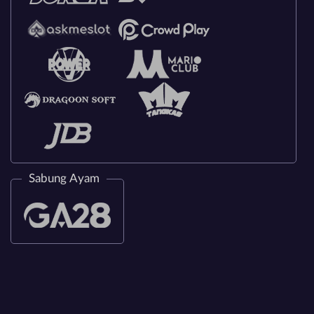
Sabung Ayam