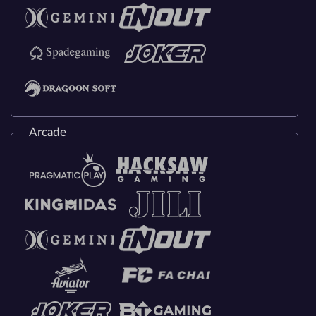
Arcade