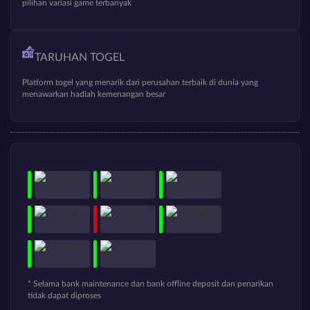
pilihan variasi game terbanyak
TARUHAN TOGEL
Platform togel yang menarik dari perusahan terbaik di dunia yang
menawarkan hadiah kemenangan besar
* Selama bank maintenance dan bank offline deposit dan penarikan
tidak dapat diproses