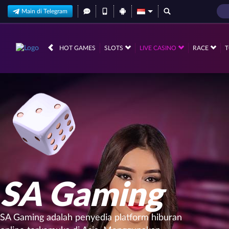
Main di Telegram
HOT GAMES
SLOTS
LIVE CASINO
RACE
SA Gaming
SA Gaming adalah penyedia platform hiburan