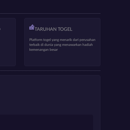
O
TARUHAN TOGEL
Platform togel yang menarik dari perusahan
terbaik di dunia yang menawarkan hadiah
kemenangan besar