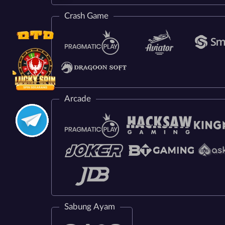
Crash Game
Arcade
Sabung Ayam