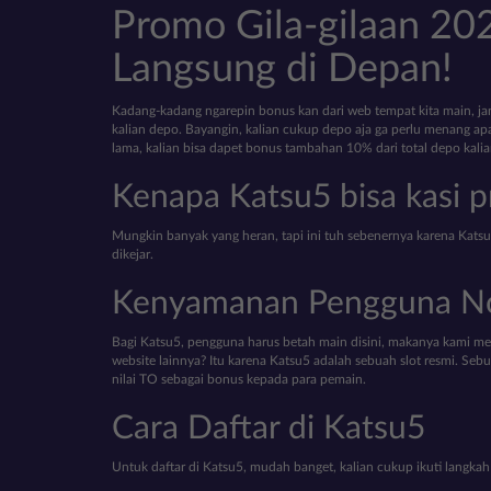
Promo Gila-gilaan 20
Langsung di Depan!
Kadang-kadang ngarepin bonus kan dari web tempat kita main, jan
kalian depo. Bayangin, kalian cukup depo aja ga perlu menang ap
lama, kalian bisa dapet bonus tambahan 10% dari total depo kali
Kenapa Katsu5 bisa kasi p
Mungkin banyak yang heran, tapi ini tuh sebenernya karena Katsu
dikejar.
Kenyamanan Pengguna N
Bagi Katsu5, pengguna harus betah main disini, makanya kami me
website lainnya? Itu karena Katsu5 adalah sebuah slot resmi. Se
nilai TO sebagai bonus kepada para pemain.
Cara Daftar di Katsu5
Untuk daftar di Katsu5, mudah banget, kalian cukup ikuti langkah 