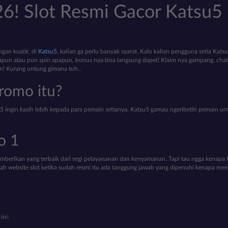
26! Slot Resmi Gacor Katsu5
gan kuatir, di
Katsu5
, kalian ga perlu banyak syarat. Kalo kalian pengguna setia Kat
apun atau pun spin apapun, bonus nya bisa langsung dapet! Klaim nya gampang, chat 
an! Kurang untung gimana tuh..
romo itu?
5 ingin kasih lebih kepada para pemain setianya. Katsu5 gamau ngeribetin pemain un
o 1
mberikan yang terbaik dari segi pelayananan dan kenyamanan. Tapi tau ngga kenapa K
buah website slot ketika sudah resmi itu ada tanggung jawab yang dipenuhi kenapa m
ini: