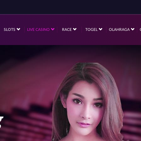
SLOTS
LIVE CASINO
RACE
TOGEL
OLAHRAGA
g