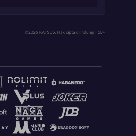
©2026 KATSU5. Hak cipta dilindungi | 18+