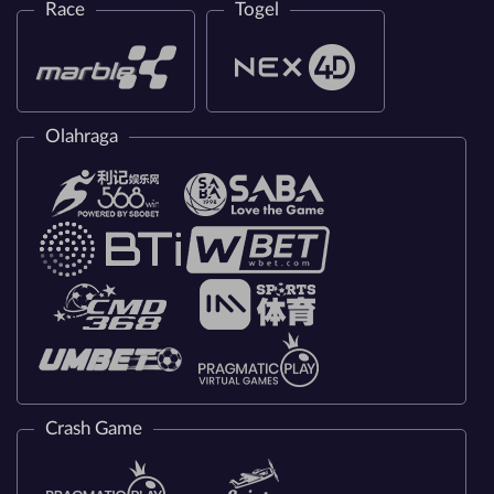
Race
Togel
Olahraga
Crash Game