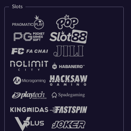
Slots