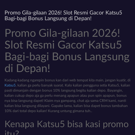
Promo Gila-gilaan 2026! Slot Resmi Gacor Katsu5
Bagi-bagi Bonus Langsung di Depan!
Promo Gila-gilaan 2026!
Slot Resmi Gacor Katsu5
Bagi-bagi Bonus Langsung
di Depan!
Kadang-kadang ngarepin bonus kan dari web tempat kita main, jangan kuatir, di
Katsu5
, kalian ga perlu banyak syarat. Kalo kalian pengguna setia Katsu5, kalian
pasti dimanjain dengan bonus 10% langsung begitu kalian depo. Bayangin,
kalian cukup depo aja ga perlu menang apapun atau pun spin apapun, bonus
nya bisa langsung dapet! Klaim nya gampang, chat aja sama CRM kami, nanti
kalian bisa langsung dilayani. Gapake lama, kalian bisa dapet bonus tambahan
10% dari total depo kalian! Kurang untung gimana tuh..
Kenapa Katsu5 bisa kasi promo
itu?