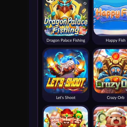
Dragon Palace Fishing
Happy Fish
Let's Shoot
Crazy Orb