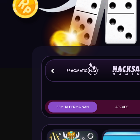
SEMUA PERMAINAN
ARCADE