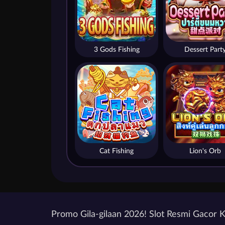
3 Gods Fishing
Dessert Part
Cat Fishing
Lion's Orb
Promo Gila-gilaan 2026! Slot Resmi Gacor 