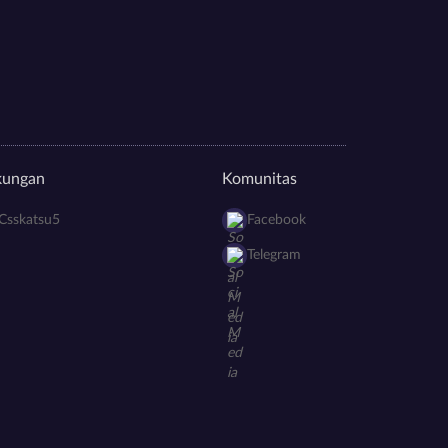
ungan
Komunitas
Csskatsu5
Facebook
Telegram