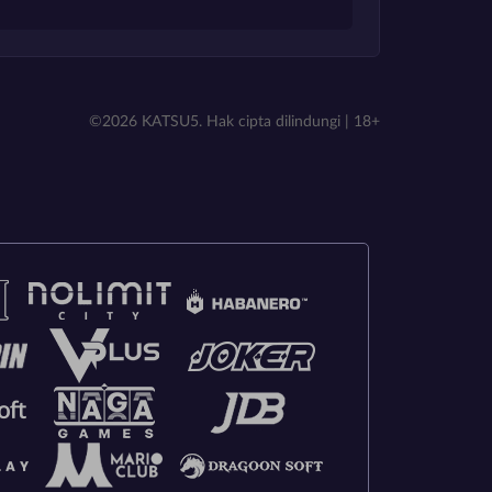
©2026 KATSU5. Hak cipta dilindungi | 18+