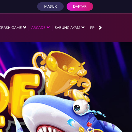
MASUK
DAFTAR
PROMOSI
CRASH GAME
ARCADE
SABUNG AYAM