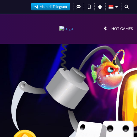
Main di Telegram
HOT GAMES