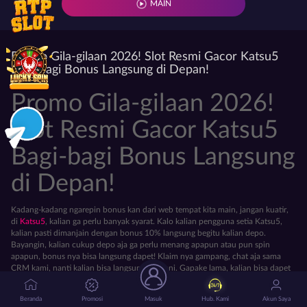
MAIN
Promo Gila-gilaan 2026! Slot Resmi Gacor Katsu5
Bagi-bagi Bonus Langsung di Depan!
Promo Gila-gilaan 2026!
Slot Resmi Gacor Katsu5
Bagi-bagi Bonus Langsung
di Depan!
Kadang-kadang ngarepin bonus kan dari web tempat kita main, jangan kuatir,
di
Katsu5
, kalian ga perlu banyak syarat. Kalo kalian pengguna setia Katsu5,
kalian pasti dimanjain dengan bonus 10% langsung begitu kalian depo.
Bayangin, kalian cukup depo aja ga perlu menang apapun atau pun spin
apapun, bonus nya bisa langsung dapet! Klaim nya gampang, chat aja sama
CRM kami, nanti kalian bisa langsung dilayani. Gapake lama, kalian bisa dapet
bonus tambahan 10% dari total depo kalian! Kurang untung gimana tuh..
Beranda
Promosi
Masuk
Hub. Kami
Akun Saya