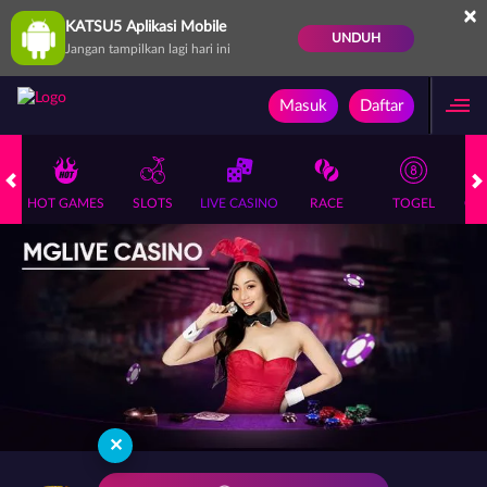
×
KATSU5 Aplikasi Mobile
UNDUH
Jangan tampilkan lagi hari ini
Masuk
Daftar
HOT GAMES
SLOTS
LIVE CASINO
RACE
TOGEL
OL
✕